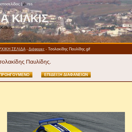
ιστοσελίδας
|
rss
Α ΚΙΛΚΙΣ
Kilkis
ΡΧΙΚΗ ΣΕΛΙΔΑ
-
Διάφορες
-
Τσολακίδης Παυλίδης.gif
σολακίδης Παυλίδης.
ΠΡΟΗΓΟΎΜΕΝΟ
ΕΠΊΔΕΙΞΗ ΔΙΑΦΑΝΕΙΏΝ