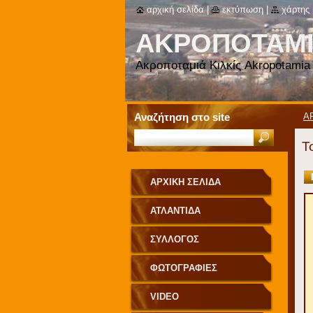
αρχική σελίδα
|
εκτύπωση
|
χάρτης 
ΑΚΡΟΠΟΤΑΜΙ
Ακροποταμιά Κιλκίς Akropotamia 
Αναζήτηση στο site
Α
Τ
ΑΡΧΙΚΗ ΣΕΛΙΔΑ
ΑΤΛΑΝΤΙΔΑ
ΣΥΛΛΟΓΟΣ
ΦΩΤΟΓΡΑΦΙΕΣ
VIDEO